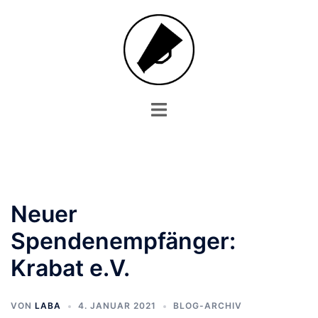
Zum
Inhalt
springen
Menü
umschalten
Neuer
Spendenempfänger:
Krabat e.V.
VON
LABA
4. JANUAR 2021
BLOG-ARCHIV