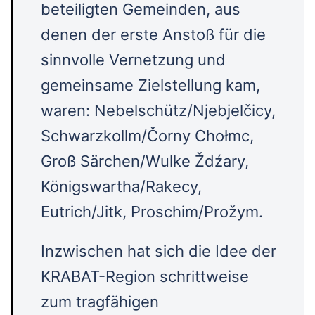
beteiligten Gemeinden, aus
denen der erste Anstoß für die
sinnvolle Vernetzung und
gemeinsame Zielstellung kam,
waren: Nebelschütz/Njebjelčicy,
Schwarzkollm/Čorny Chołmc,
Groß Särchen/Wulke Ždźary,
Königswartha/Rakecy,
Eutrich/Jitk, Proschim/Prožym.
Inzwischen hat sich die Idee der
KRABAT-Region schrittweise
zum tragfähigen