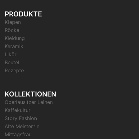
PRODUKTE
Kiepen
Röcke
Kleidung
Keramik
Likör
Beutel
Rezepte
KOLLEKTIONEN
Oberlausitzer Leinen
Kaffekultur
Story Fashion
Alte Meister*in
Mittagsfrau