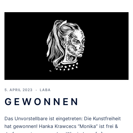
5. APRIL 2023
LABA
G E W O N N E N
Das Unvorstellbare ist eingetreten: Die Kunstfreiheit
hat gewonnen! Hanka Krawcecs “Monika” ist frei &