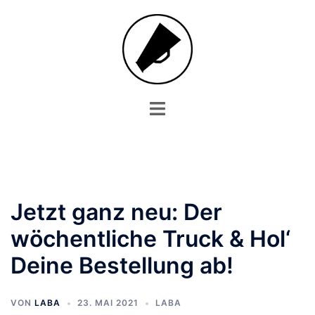
Zum
Inhalt
springen
Menü
umschalten
Jetzt ganz neu: Der
wöchentliche Truck & Hol‘
Deine Bestellung ab!
VON
LABA
23. MAI 2021
LABA