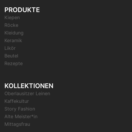
PRODUKTE
Kiepen
Röcke
Kleidung
Keramik
Likör
Beutel
Rezepte
KOLLEKTIONEN
Oberlausitzer Leinen
Kaffekultur
Story Fashion
Alte Meister*in
Mittagsfrau