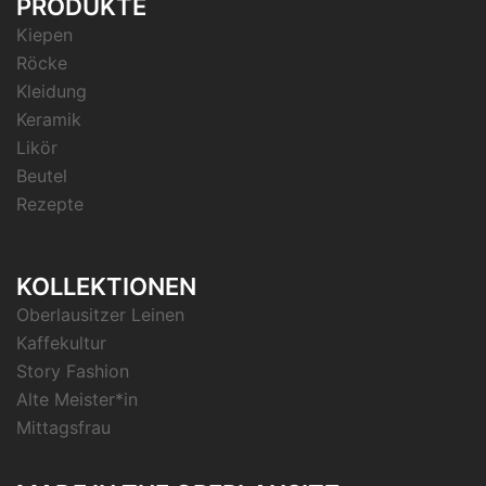
PRODUKTE
Kiepen
Röcke
Kleidung
Keramik
Likör
Beutel
Rezepte
KOLLEKTIONEN
Oberlausitzer Leinen
Kaffekultur
Story Fashion
Alte Meister*in
Mittagsfrau