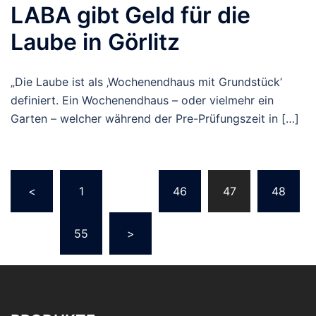
LABA gibt Geld für die
Laube in Görlitz
„Die Laube ist als ‚Wochenendhaus mit Grundstück‘
definiert. Ein Wochenendhaus – oder vielmehr ein
Garten – welcher während der Pre-Prüfungszeit in […]
Seitennummerierung
<
1
…
46
47
48
der
Beiträge
…
55
>