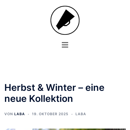
Zum
Inhalt
springen
Menü
umschalten
Herbst & Winter – eine
neue Kollektion
VON
LABA
19. OKTOBER 2025
LABA