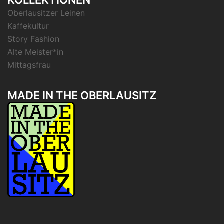
Oberlausitzer Leinen
Kaffekultur
Story Fashion
Alte Meister*in
Mittagsfrau
MADE IN THE OBERLAUSITZ