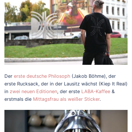
Der
erste deutsche Philosoph
(Jakob Böhme), der
erste Rucksack, der in der Lausitz wächst (Kiep It Real)
in
zwei neuen Editionen
, der erste
LABA-Kaffee
&
erstmals die
Mittagsfrau als weißer Sticker
.