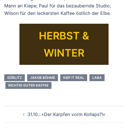
Mann an Kiepe; Paul für das bezaubernde Studio;
Wilson für den leckersten Kaffee östlich der Elbe.
HERBST &
WINTER
GÖRLITZ
JAKOB BÖHME
KIEP IT REAL
LABA
RICHTIG GUTER KAFFEE
Beitrags-
31.10.: »Der Karpfen vorm Kollaps?!«
Navigation