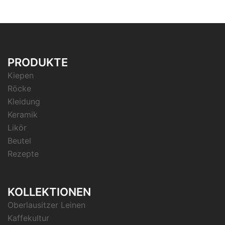
PRODUKTE
Kiepen
Röcke
Kleidung
Keramik
Likör
Beutel
Rezepte
KOLLEKTIONEN
Oberlausitzer Leinen
Kaffekultur