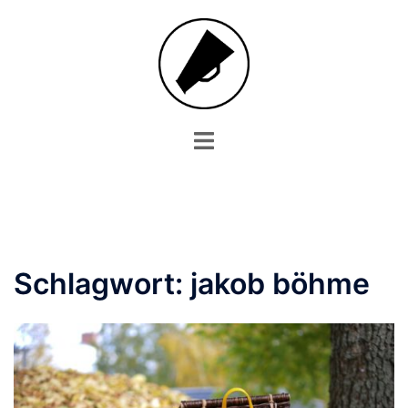
Zum
Inhalt
springen
Menü
umschalten
Schlagwort:
jakob böhme