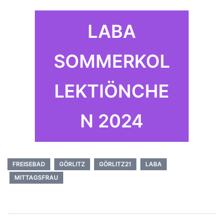
LABA
SOMMERKOL
LEKTIÖNCHE
N 2024
FREISEBAD
GÖRLITZ
GÖRLITZ21
LABA
MITTAGSFRAU
Beitrags-