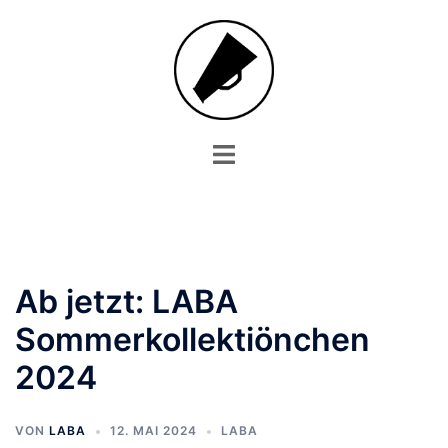
Zum
Inhalt
springen
Menü
umschalten
Ab jetzt: LABA
Sommerkollektiönchen
2024
VON
LABA
12. MAI 2024
LABA