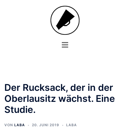
Zum
Inhalt
springen
Menü
umschalten
Der Rucksack, der in der
Oberlausitz wächst. Eine
Studie.
VON
LABA
20. JUNI 2019
LABA