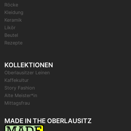
Röcke
Kleidung
Keramik
Likör
Beutel
Rezepte
KOLLEKTIONEN
Oberlausitzer Leinen
Kaffekultur
Story Fashion
Alte Meister*in
Mittagsfrau
MADE IN THE OBERLAUSITZ