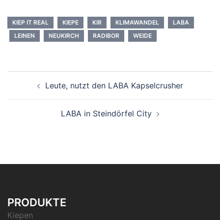
KIEP IT REAL
KIEPE
KIR
KLIMAWANDEL
LABA
LEINEN
NEUKIRCH
RADIBOR
WEIDE
Beitrags-
Leute, nutzt den LABA Kapselcrusher
Navigation
LABA in Steindörfel City
PRODUKTE
Kiepen