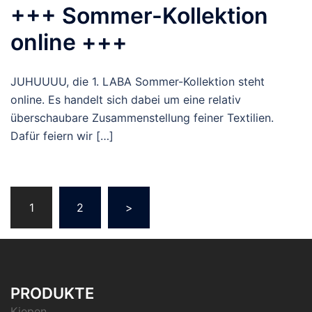
+++ Sommer-Kollektion
online +++
JUHUUUU, die 1. LABA Sommer-Kollektion steht
online. Es handelt sich dabei um eine relativ
überschaubare Zusammenstellung feiner Textilien.
Dafür feiern wir […]
Seitennummerierung
1
2
>
der
Beiträge
PRODUKTE
Kiepen