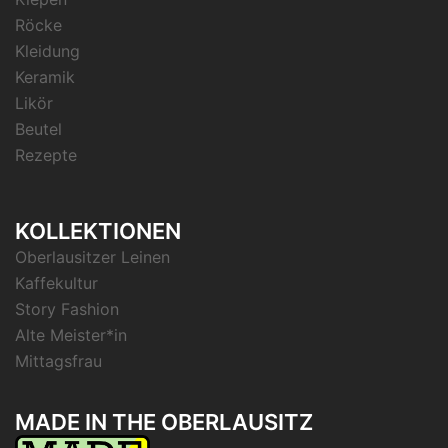
Röcke
Kleidung
Keramik
Likör
Beutel
Rezepte
KOLLEKTIONEN
Oberlausitzer Leinen
Kaffekultur
Story Fashion
Alte Meister*in
Mittagsfrau
MADE IN THE OBERLAUSITZ