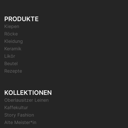
PRODUKTE
Kiepen
Röcke
Kleidung
Keramik
Likör
Beutel
Rezepte
KOLLEKTIONEN
Oberlausitzer Leinen
Kaffekultur
Story Fashion
Alte Meister*in