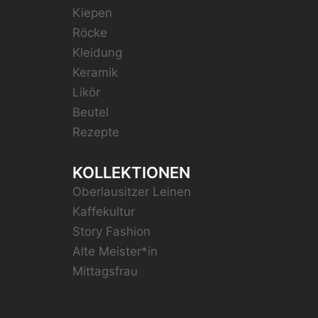
Kiepen
Röcke
Kleidung
Keramik
Likör
Beutel
Rezepte
KOLLEKTIONEN
Oberlausitzer Leinen
Kaffekultur
Story Fashion
Alte Meister*in
Mittagsfrau