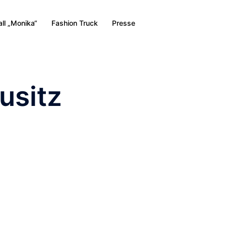
all „Monika“
Fashion Truck
Presse
usitz