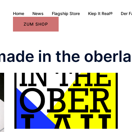
Home
News
Flagship Store
Kiep It Real®
Der F
ZUM SHOP
ade in the oberla