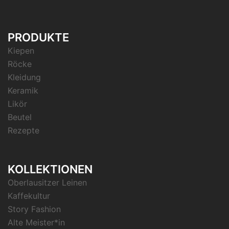
PRODUKTE
Kiepen
Röcke
Kleidung
Keramik
Likör
Beutel
Rezepte
KOLLEKTIONEN
Oberlausitzer Leinen
Kaffekultur
Story Fashion
Alte Meister*in