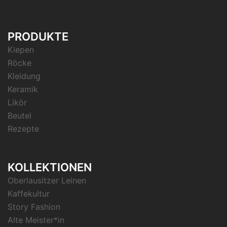
PRODUKTE
Kiepen
Röcke
Kleidung
Keramik
Likör
Beutel
Rezepte
KOLLEKTIONEN
Oberlausitzer Leinen
Kaffekultur
Story Fashion
Alte Meister*in