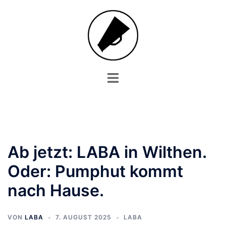
Zum
Inhalt
springen
Menü
umschalten
Ab jetzt: LABA in Wilthen.
Oder: Pumphut kommt
nach Hause.
VON
LABA
7. AUGUST 2025
LABA