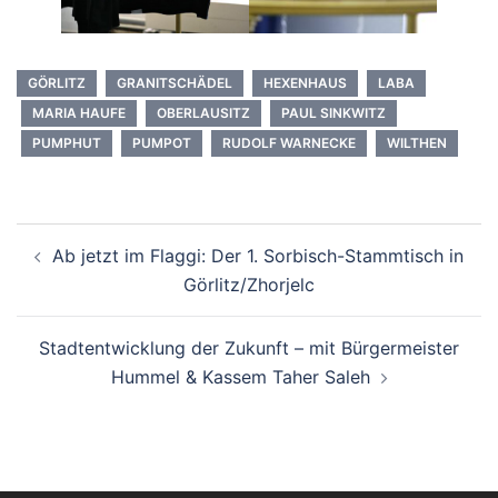
GÖRLITZ
GRANITSCHÄDEL
HEXENHAUS
LABA
MARIA HAUFE
OBERLAUSITZ
PAUL SINKWITZ
PUMPHUT
PUMPOT
RUDOLF WARNECKE
WILTHEN
Beitrags-
Ab jetzt im Flaggi: Der 1. Sorbisch-Stammtisch in
Navigation
Görlitz/Zhorjelc
Stadtentwicklung der Zukunft – mit Bürgermeister
Hummel & Kassem Taher Saleh