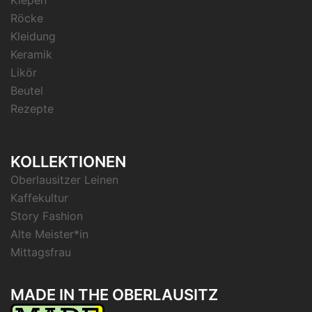
Kiepen
Röcke
Kleidung
Keramik
Likör
Beutel
Rezepte
KOLLEKTIONEN
Oberlausitzer Leinen
Kaffekultur
Story Fashion
Alte Meister*in
Mittagsfrau
MADE IN THE OBERLAUSITZ