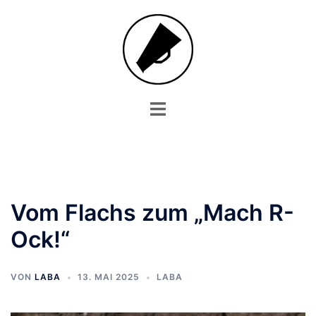
Zum
Inhalt
springen
Menü
umschalten
Vom Flachs zum „Mach R-
Ock!“
VON
LABA
13. MAI 2025
LABA