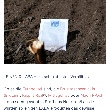
LEINEN & LABA – ein sehr robustes Verhältnis.
Ob es die
Turnbeutel
sind, die
Brusttaschennickis
(Brutani)
,
Kiep It Real
®,
Mittagsfrau
oder
Mach R-Ock
– ohne den gewebten Stoff aus Neukirch/Lausitz,
würden so einigen LABA-Produkten das gewisse