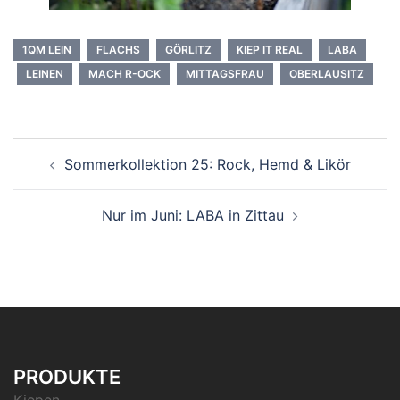
1QM LEIN
FLACHS
GÖRLITZ
KIEP IT REAL
LABA
LEINEN
MACH R-OCK
MITTAGSFRAU
OBERLAUSITZ
Beitrags-
Sommerkollektion 25: Rock, Hemd & Likör
Navigation
Nur im Juni: LABA in Zittau
PRODUKTE