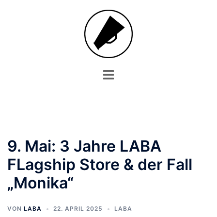
Zum
Inhalt
springen
Menü
umschalten
9. Mai: 3 Jahre LABA
FLagship Store & der Fall
„Monika“
VON
LABA
22. APRIL 2025
LABA