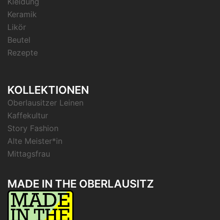
Kleidung
Keramik
Likör
Beutel
Rezepte
KOLLEKTIONEN
Oberlausitzer Leinen
Kaffekultur
Story Fashion
Alte Meister*in
Mittagsfrau
MADE IN THE OBERLAUSITZ