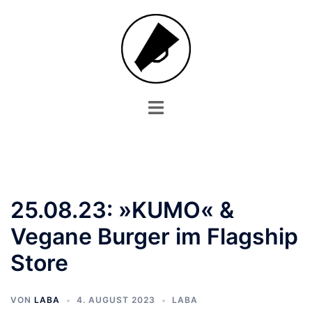
Zum
Inhalt
springen
Menü
umschalten
25.08.23: »KUMO« &
Vegane Burger im Flagship
Store
VON
LABA
4. AUGUST 2023
LABA