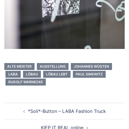
ALTE MEISTER
AUSSTELLUNG
JOHANNES WÜSTEN
LABA
LÖBAU
LÖBAU LEBT
PAUL SINKWITZ
RUDOLF WARNECKE
Beitrags-
*Soli*-Button – LABA Fashion Truck
Navigation
KIEP IT REAL online