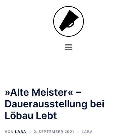
Zum
Inhalt
springen
Menü
umschalten
»Alte Meister« –
Dauerausstellung bei
Löbau Lebt
VON
LABA
2. SEPTEMBER 2021
LABA