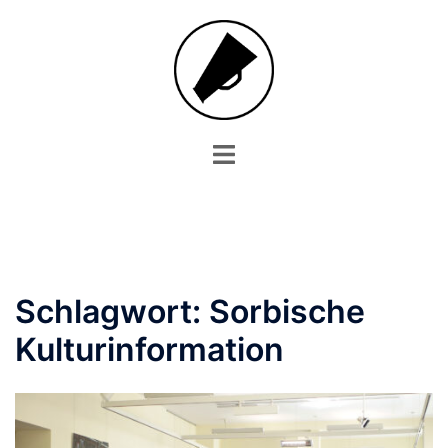
Zum
Inhalt
springen
Menü
umschalten
Schlagwort:
Sorbische
Kulturinformation