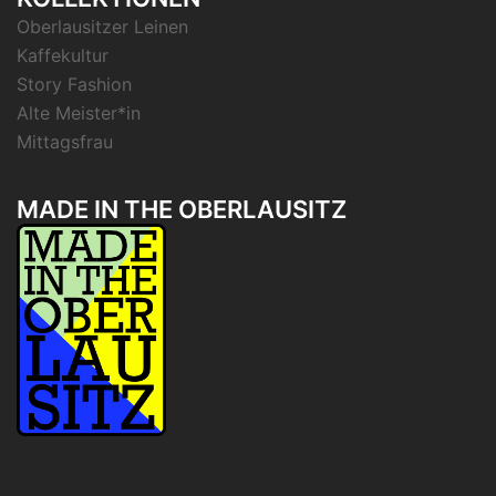
Oberlausitzer Leinen
Kaffekultur
Story Fashion
Alte Meister*in
Mittagsfrau
MADE IN THE OBERLAUSITZ