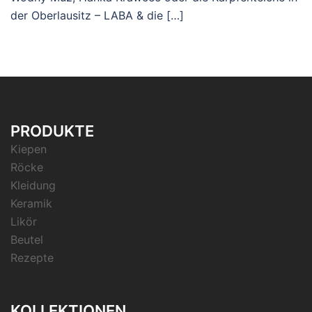
der Oberlausitz – LABA & die […]
PRODUKTE
Kiepen
Röcke
Kleidung
Keramik
Likör
Beutel
Rezepte
KOLLEKTIONEN