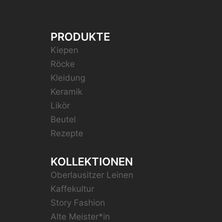
PRODUKTE
Kiepen
Röcke
Kleidung
Keramik
Likör
Beutel
Rezepte
KOLLEKTIONEN
Oberlausitzer Leinen
Kaffekultur
Story Fashion
Alte Meister*in