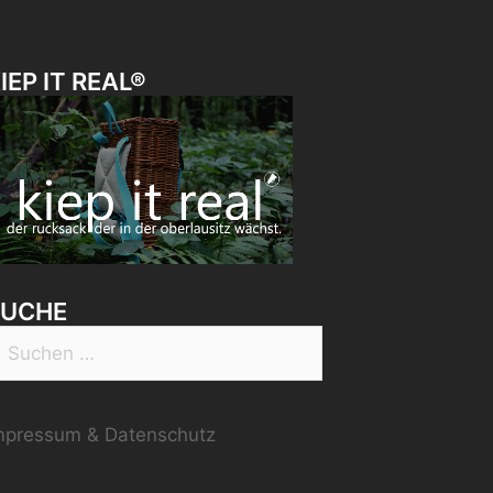
IEP IT REAL®
SUCHE
uchen
ach:
mpressum & Datenschutz