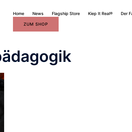
Home
News
Flagship Store
Kiep It Real®
Der F
ZUM SHOP
pädagogik