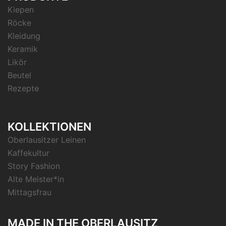
Kiepen
Röcke
Kleidung
Keramik
Likör
Beutel
Rezepte
KOLLEKTIONEN
Oberlausitzer Leinen
Kaffekultur
Story Fashion
Alte Meister*in
Mittagsfrau
MADE IN THE OBERLAUSITZ