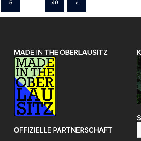
rung
5
…
49
>
MADE IN THE OBERLAUSITZ
K
S
OFFIZIELLE PARTNERSCHAFT
n