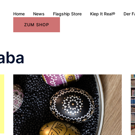
Home
News
Flagship Store
Kiep It Real®
Der F
ZUM SHOP
laba