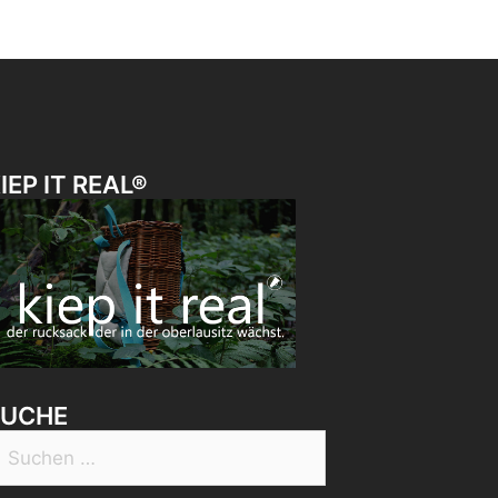
IEP IT REAL®
SUCHE
uchen
ach: