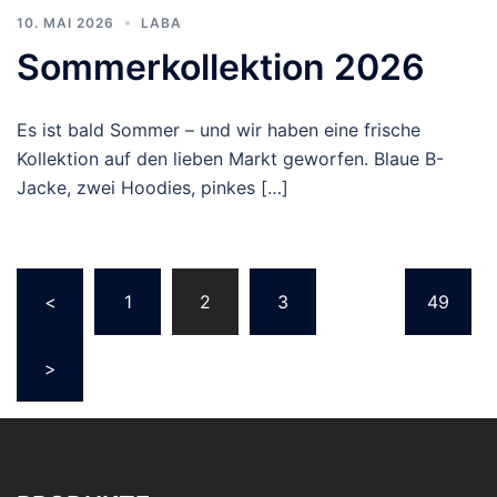
10. MAI 2026
LABA
Sommerkollektion 2026
Es ist bald Sommer – und wir haben eine frische
Kollektion auf den lieben Markt geworfen. Blaue B-
Jacke, zwei Hoodies, pinkes […]
Seitennummerierung
<
1
2
3
…
49
der
Beiträge
>