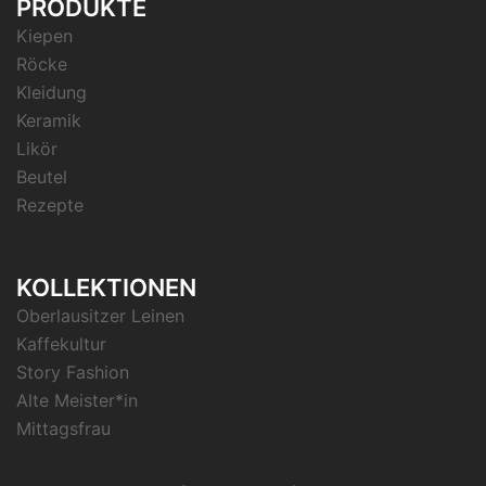
PRODUKTE
Kiepen
Röcke
Kleidung
Keramik
Likör
Beutel
Rezepte
KOLLEKTIONEN
Oberlausitzer Leinen
Kaffekultur
Story Fashion
Alte Meister*in
Mittagsfrau