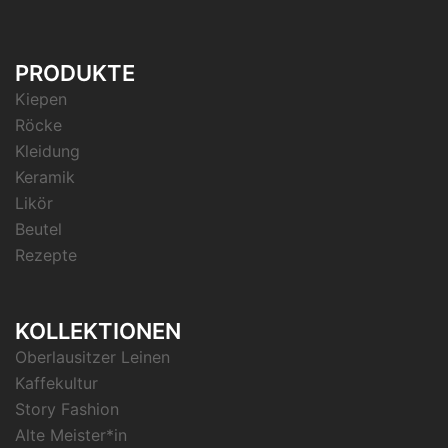
PRODUKTE
Kiepen
Röcke
Kleidung
Keramik
Likör
Beutel
Rezepte
KOLLEKTIONEN
Oberlausitzer Leinen
Kaffekultur
Story Fashion
Alte Meister*in