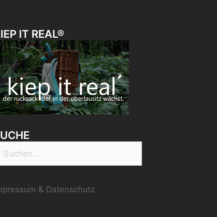
IEP IT REAL®
SUCHE
uchen
ach:
mpressum & Datenschutz