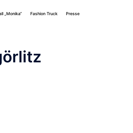
all „Monika“
Fashion Truck
Presse
örlitz