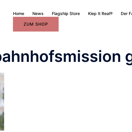
Home
News
Flagship Store
Kiep It Real®
Der F
ZUM SHOP
bahnhofsmission g