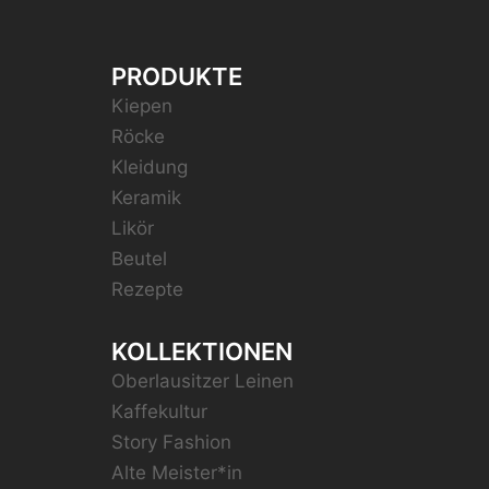
PRODUKTE
Kiepen
Röcke
Kleidung
Keramik
Likör
Beutel
Rezepte
KOLLEKTIONEN
Oberlausitzer Leinen
Kaffekultur
Story Fashion
Alte Meister*in