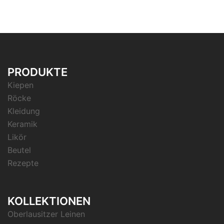
PRODUKTE
Kiepen
Röcke
Kleidung
Keramik
Likör
Beutel
Rezepte
KOLLEKTIONEN
Oberlausitzer Leinen