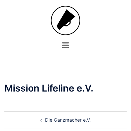
Zum
Inhalt
springen
Menü
umschalten
Mission Lifeline e.V.
Beitrags-
Die Ganzmacher e.V.
Navigation