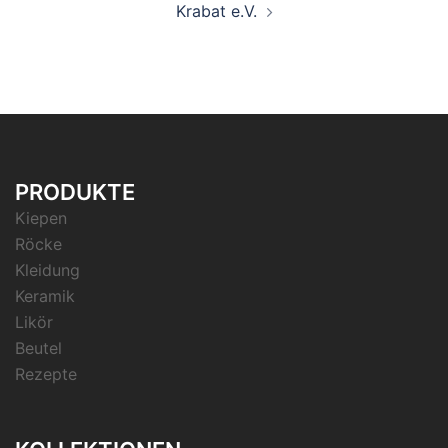
Krabat e.V.
PRODUKTE
Kiepen
Röcke
Kleidung
Keramik
Likör
Beutel
Rezepte